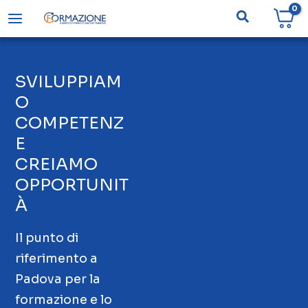
Vai
Cerca
al
contenuto
SVILUPPIAM
O
COMPETENZ
E
CREIAMO
OPPORTUNIT
À
Il punto di
riferimento a
Padova per la
formazione e lo