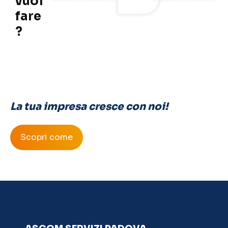
vuoi
fare
?
La tua impresa cresce con noi!
Scopri come