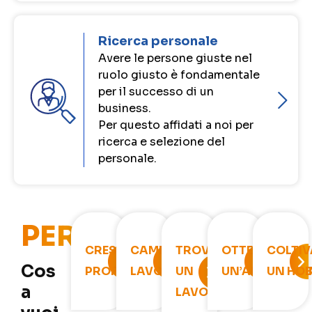
Ricerca personale
Avere le persone giuste nel
ruolo giusto è fondamentale
per il successo di un
business.
Per questo affidati a noi per
ricerca e selezione del
personale.
PERSONE
CRESCITA
CAMBIARE
TROVARE
OTTENERE
COLTIV
Cos
PROFESSIONALE
LAVORO
UN
UN’ABILITAZIO
UN HO
a
LAVORO