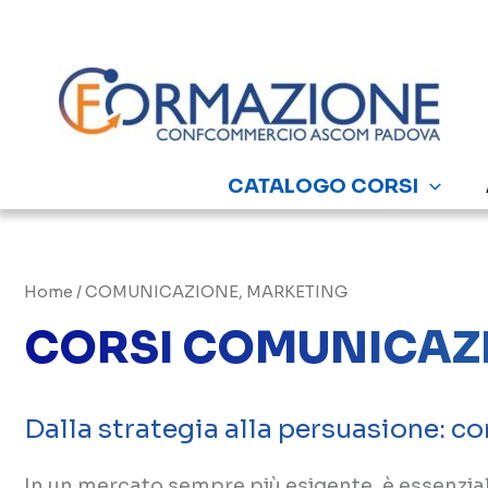
Vai
al
contenuto
CATALOGO CORSI
Home
/ COMUNICAZIONE, MARKETING
CORSI COMUNICAZ
Dalla strategia alla persuasione: c
In un mercato sempre più esigente, è essenzi