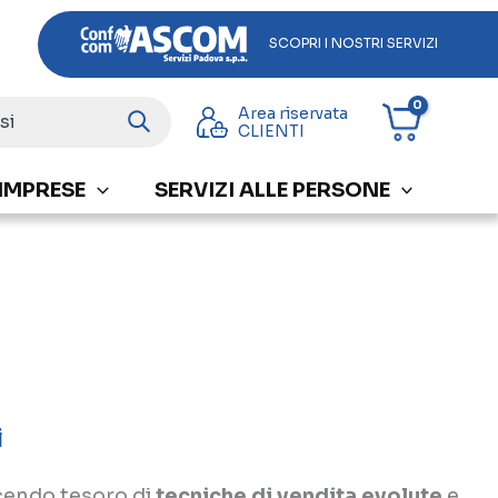
SCOPRI I NOSTRI SERVIZI
Area riservata
CLIENTI
 IMPRESE
SERVIZI ALLE PERSONE
i
acendo tesoro di
tecniche di vendita evolute
e