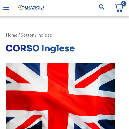
Vai
Cerca
al
contenuto
Home
/ Settori / Inglese
CORSO Inglese