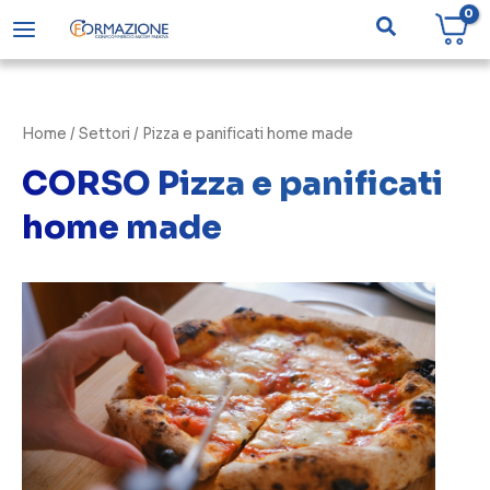
Vai
Cerca
al
contenuto
Home
/ Settori / Pizza e panificati home made
CORSO Pizza e panificati
home made