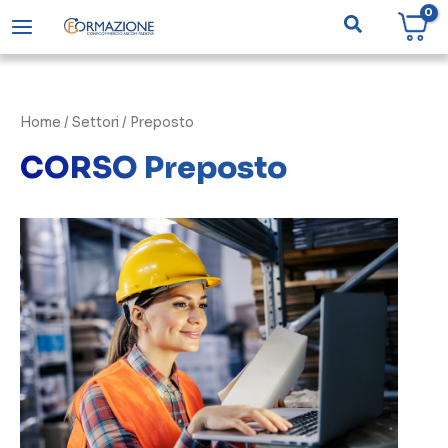
Vai
Cerca
al
contenuto
Home
/ Settori / Preposto
CORSO Preposto